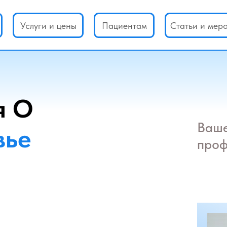
Услуги и цены
Пациентам
Статьи и мер
я О
Ваше
вье
проф